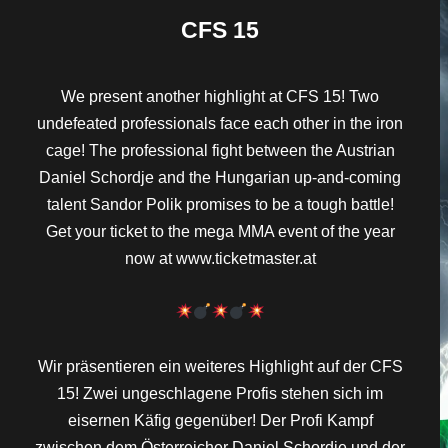
CFS 15
We present another highlight at CFS 15! Two
undefeated professionals face each other in the iron
cage! The professional fight between the Austrian
Daniel Schordje and the Hungarian up-and-coming
talent Sandor Polik promises to be a tough battle!
Get your ticket to the mega MMA event of the year
now at www.ticketmaster.at
Wir präsentieren ein weiteres Highlight auf der CFS
15! Zwei ungeschlagene Profis stehen sich im
eisernen Käfig gegenüber! Der Profi Kampf
zwischen dem Österreicher Daniel Schordje und der