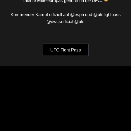
Talente Mitteleuropas gehören in die UFC.
Kommender Kampf offiziell auf @espn und @ufcfightpass
@dwcsofficial @ufc
UFC Fight Pass